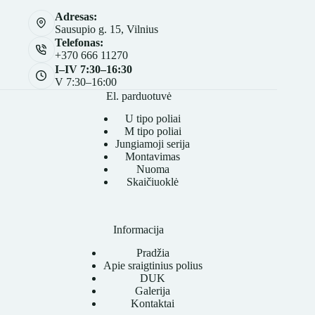
Adresas:
Sausupio g. 15, Vilnius
Telefonas:
+370 666 11270
I–IV 7:30–16:30
V 7:30–16:00
El. parduotuvė
U tipo poliai
M tipo poliai
Jungiamoji serija
Montavimas
Nuoma
Skaičiuoklė
Informacija
Pradžia
Apie sraigtinius polius
DUK
Galerija
Kontaktai