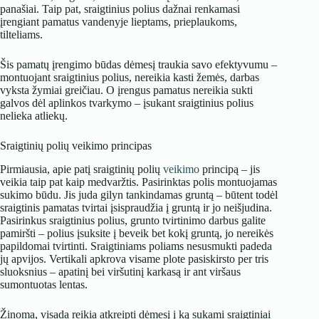
panašiai. Taip pat, sraigtinius polius dažnai renkamasi
įrengiant pamatus vandenyje lieptams, prieplaukoms,
tilteliams.
Šis pamatų įrengimo būdas dėmesį traukia savo efektyvumu –
montuojant sraigtinius polius, nereikia kasti žemės, darbas
vyksta žymiai greičiau. O įrengus pamatus nereikia sukti
galvos dėl aplinkos tvarkymo – įsukant sraigtinius polius
nelieka atliekų.
Sraigtinių polių veikimo principas
Pirmiausia, apie patį sraigtinių polių
veikimo
principą – jis
veikia taip pat kaip medvaržtis. Pasirinktas polis montuojamas
sukimo būdu. Jis juda gilyn tankindamas gruntą – būtent todėl
sraigtinis pamatas tvirtai įsispraudžia į gruntą ir jo neišjudina.
Pasirinkus sraigtinius polius, grunto tvirtinimo darbus galite
pamiršti – polius įsuksite į beveik bet kokį gruntą, jo nereikės
papildomai tvirtinti. Sraigtiniams poliams nesusmukti padeda
jų apvijos. Vertikali apkrova visame plote pasiskirsto per tris
sluoksnius – apatinį bei viršutinį karkasą ir ant viršaus
sumontuotas lentas.
Žinoma, visada reikia atkreipti dėmesį į ką sukami sraigtiniai