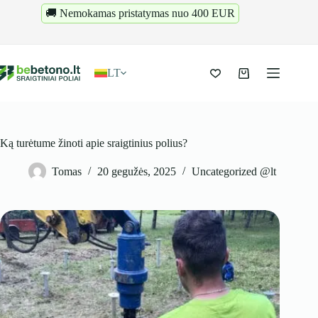
Pereiti
🚚 Nemokamas pristatymas nuo 400 EUR
prie
turinio
LT
Krepšelis
Ką turėtume žinoti apie sraigtinius polius?
Tomas
20 gegužės, 2025
Uncategorized @lt