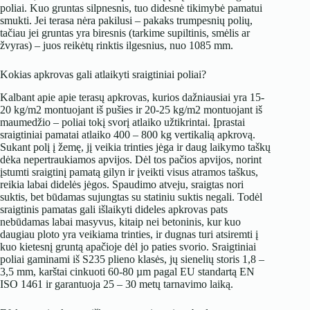
poliai. Kuo gruntas silpnesnis, tuo didesnė tikimybė pamatui
smukti. Jei terasa nėra pakilusi – pakaks trumpesnių polių,
tačiau jei gruntas yra biresnis (tarkime supiltinis, smėlis ar
žvyras) – juos reikėtų rinktis ilgesnius, nuo 1085 mm.
Kokias apkrovas gali atlaikyti sraigtiniai poliai?
Kalbant apie apie terasų apkrovas, kurios dažniausiai yra 15-
20 kg/m2 montuojant iš pušies ir 20-25 kg/m2 montuojant iš
maumedžio – poliai tokį svorį atlaiko užtikrintai. Įprastai
sraigtiniai pamatai atlaiko 400 – 800 kg vertikalią apkrovą.
Sukant polį į žemę, jį veikia trinties jėga ir daug laikymo taškų
dėka nepertraukiamos apvijos. Dėl tos pačios apvijos, norint
įstumti sraigtinį pamatą gilyn ir įveikti visus atramos taškus,
reikia labai didelės jėgos. Spaudimo atveju, sraigtas nori
suktis, bet būdamas sujungtas su statiniu suktis negali. Todėl
sraigtinis pamatas gali išlaikyti dideles apkrovas pats
nebūdamas labai masyvus, kitaip nei betoninis, kur kuo
daugiau ploto yra veikiama trinties, ir dugnas turi atsiremti į
kuo kietesnį gruntą apačioje dėl jo paties svorio. Sraigtiniai
poliai gaminami iš S235 plieno klasės, jų sienelių storis 1,8 –
3,5 mm, karštai cinkuoti 60-80 µm pagal EU standartą EN
ISO 1461 ir garantuoja 25 – 30 metų tarnavimo laiką.