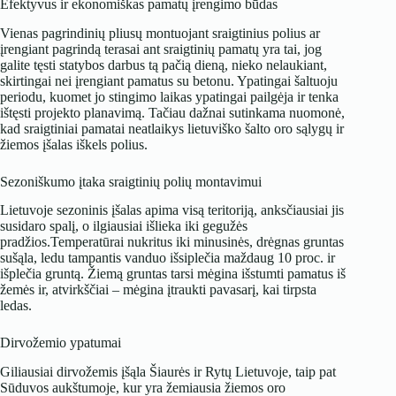
Efektyvus ir ekonomiškas pamatų įrengimo būdas
Vienas pagrindinių pliusų montuojant sraigtinius polius ar
įrengiant pagrindą terasai ant sraigtinių pamatų yra tai, jog
galite tęsti statybos darbus tą pačią dieną, nieko nelaukiant,
skirtingai nei įrengiant pamatus su betonu. Ypatingai šaltuoju
periodu, kuomet jo stingimo laikas ypatingai pailgėja ir tenka
ištęsti projekto planavimą. Tačiau dažnai sutinkama nuomonė,
kad sraigtiniai pamatai neatlaikys lietuviško šalto oro sąlygų ir
žiemos įšalas iškels polius.
Sezoniškumo įtaka sraigtinių polių montavimui
Lietuvoje sezoninis įšalas apima visą teritoriją, anksčiausiai jis
susidaro spalį, o ilgiausiai išlieka iki gegužės
pradžios.Temperatūrai nukritus iki minusinės, drėgnas gruntas
sušąla, ledu tampantis vanduo išsiplečia maždaug 10 proc. ir
išplečia gruntą. Žiemą gruntas tarsi mėgina išstumti pamatus iš
žemės ir, atvirkščiai – mėgina įtraukti pavasarį, kai tirpsta
ledas.
Dirvožemio ypatumai
Giliausiai dirvožemis įšąla Šiaurės ir Rytų Lietuvoje, taip pat
Sūduvos aukštumoje, kur yra žemiausia žiemos oro