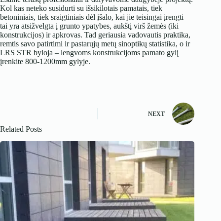
Kol kas neteko susidurti su išsikilotais pamatais, tiek
betoniniais, tiek sraigtiniais dėl įšalo, kai jie teisingai įrengti –
tai yra atsižvelgta į grunto ypatybes, aukštį virš žemės (iki
konstrukcijos) ir apkrovas. Tad geriausia vadovautis praktika,
remtis savo patirtimi ir pastarųjų metų sinoptikų statistika, o ir
LRS STR byloja – lengvoms konstrukcijoms pamato gylį
įrenkite 800-1200mm gylyje.
NEXT
Related Posts