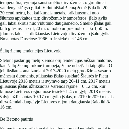
temperatūra, vyrauja sausi smėlio dirvožemiai, o gruntiniai
vandenys slūgso giliai. Vidutiniškai žiemą žemė įšąla iki 20 –
30 centimetrų, bet kai kuriais metais, priklausomai nuo
šilumos apykaitos tarp dirvožemio ir atmosferos, įšalo gylis
gali labai skirtis nuo vidutinio daugiamečio. Smėlio įšalas gali
būti gilesnis – iki 1,20 m, o molio ar priemolio – iki 1,50 m.
Įdomus faktas – didžiausias Lietuvoje dirvožemio įšalo gylis
išmatuotas Dusetose 1966 m. ir siekė net 146 cm.
Šaltų žiemų tendencijos Lietuvoje
Stebint pastarųjų metų žiemos orų tendencijas aiškiai matome,
kad šaltų žiemų trukmė trumpėja, žemė nebeįšala taip giliai. O
jei tiksliau – analizuojant 2017-2020 metų gruodžio – vasario
mėnesių duomenis, giliausias įšalas susidarė Šiaurės ir Pietų
Lietuvoje 2018 metais ir svyravo tarp 20-41 cm. 2017 metais
giliausias įšalas užfiksuotas Varėnos rajone – 6-12 cm, kur
kituose Lietuvos regionuose tesiekė 1-4 cm gylį. 2018 metais
šalyje užfiksuotas 10-17 cm gylio įšalas, o 2019 ir 2020 metais
dirvožemiai daugelyje Lietuvos rajonų daugiausia įšalo iki 8-
16 cm.
Be Betono patirtis
Esame terasų profesionalai ir dalyvavome daugybėje projektų.