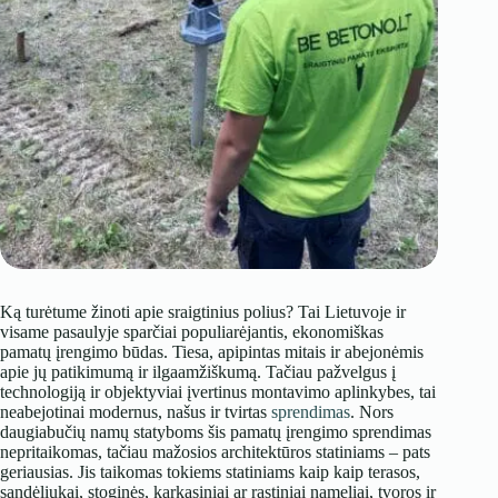
Ką turėtume žinoti apie sraigtinius polius? Tai Lietuvoje ir
visame pasaulyje sparčiai populiarėjantis, ekonomiškas
pamatų įrengimo būdas. Tiesa, apipintas mitais ir abejonėmis
apie jų patikimumą ir ilgaamžiškumą. Tačiau pažvelgus į
technologiją ir objektyviai įvertinus montavimo aplinkybes, tai
neabejotinai modernus, našus ir tvirtas
sprendimas
. Nors
daugiabučių namų statyboms šis pamatų įrengimo sprendimas
nepritaikomas, tačiau mažosios architektūros statiniams – pats
geriausias. Jis taikomas tokiems statiniams kaip kaip terasos,
sandėliukai, stoginės, karkasiniai ar rąstiniai nameliai, tvoros ir