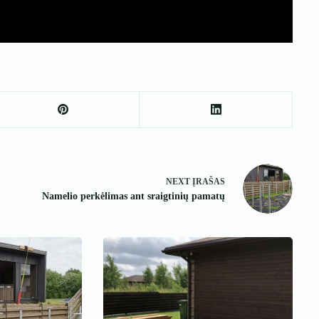
NEXT
ĮRAŠAS
Namelio perkėlimas ant sraigtinių pamatų