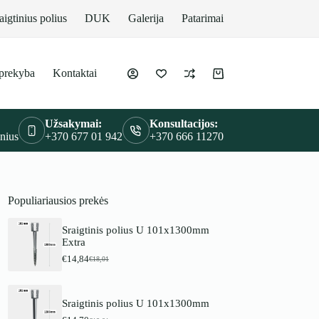
aigtinius polius
DUK
Galerija
Patarimai
prekyba
Kontaktai
Krepšelis
Užsakymai:
Konsultacijos:
lnius
+370 677 01 942
+370 666 11270
Populiariausios prekės
Sraigtinis polius U 101x1300mm
Extra
€
14,84
€
18,01
P
D
r
a
a
b
d
a
Sraigtinis polius U 101x1300mm
i
r