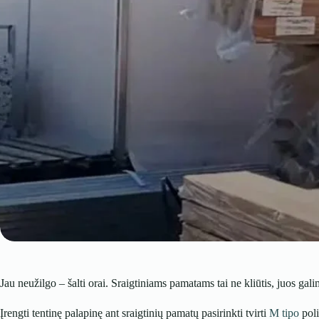
Jau neužilgo – šalti orai. Sraigtiniams pamatams tai ne kliūtis, juos gal
Įrengti tentinę palapinę ant sraigtinių pamatų pasirinkti tvirti
M tipo
poli