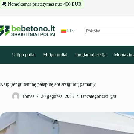
Pereiti
🚚 Nemokamas pristatymas nuo 400 EUR
prie
turinio
LT
Rezultatų
nėra
U tipo poliai
M tipo poliai
Jungiamoji serija
Montavim
Kaip įrengti tentinę palapinę ant sraigtinių pamatų?
Tomas
20 gegužės, 2025
Uncategorized @lt