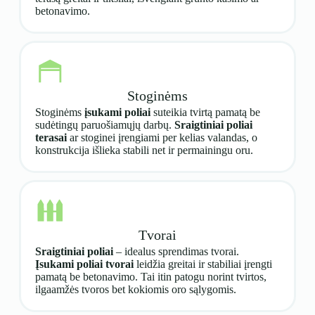
betonavimo.
Stoginėms
Stoginėms
įsukami poliai
suteikia tvirtą pamatą be
sudėtingų paruošiamųjų darbų.
Sraigtiniai poliai
terasai
ar stoginei įrengiami per kelias valandas, o
konstrukcija išlieka stabili net ir permainingu oru.
Tvorai
Sraigtiniai poliai
– idealus sprendimas tvorai.
Įsukami poliai tvorai
leidžia greitai ir stabiliai įrengti
pamatą be betonavimo. Tai itin patogu norint tvirtos,
ilgaamžės tvoros bet kokiomis oro sąlygomis.