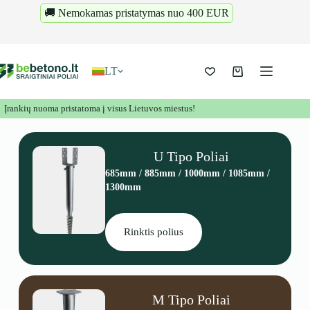
🚚 Nemokamas pristatymas nuo 400 EUR
LT
Įrankių nuoma pristatoma į visus Lietuvos miestus!
U Tipo Poliai
685mm / 885mm / 1000mm / 1085mm /
1300mm
Rinktis polius
M Tipo Poliai