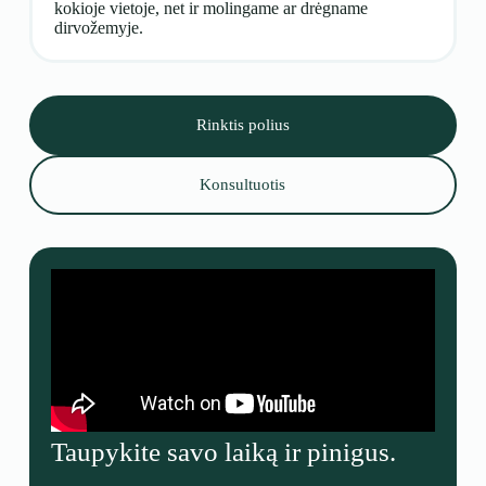
kokioje vietoje, net ir molingame ar drėgname
dirvožemyje.
Rinktis polius
Konsultuotis
Taupykite savo laiką ir pinigus.