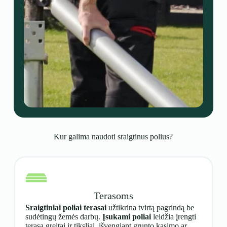
Kur galima naudoti sraigtinus polius?
Terasoms
Sraigtiniai poliai terasai
užtikrina tvirtą pagrindą be
sudėtingų žemės darbų.
Įsukami poliai
leidžia įrengti
terasą greitai ir tiksliai, išvengiant grunto kasimo ar