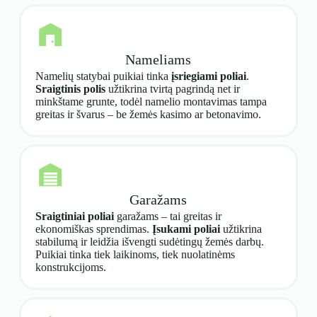
Nameliams
Namelių statybai puikiai tinka
įsriegiami poliai
.
Sraigtinis polis
užtikrina tvirtą pagrindą net ir
minkštame grunte, todėl namelio montavimas tampa
greitas ir švarus – be žemės kasimo ar betonavimo.
Garažams
Sraigtiniai poliai
garažams – tai greitas ir
ekonomiškas sprendimas.
Įsukami poliai
užtikrina
stabilumą ir leidžia išvengti sudėtingų žemės darbų.
Puikiai tinka tiek laikinoms, tiek nuolatinėms
konstrukcijoms.