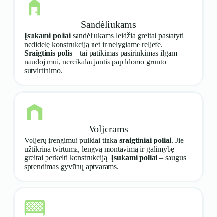
Sandėliukams
Įsukami poliai
sandėliukams leidžia greitai pastatyti
nedidelę konstrukciją net ir nelygiame reljefe.
Sraigtinis polis
– tai patikimas pasirinkimas ilgam
naudojimui, nereikalaujantis papildomo grunto
sutvirtinimo.
Voljerams
Voljerų įrengimui puikiai tinka
sraigtiniai poliai
. Jie
užtikrina tvirtumą, lengvą montavimą ir galimybę
greitai perkelti konstrukciją.
Įsukami poliai
– saugus
sprendimas gyvūnų aptvarams.