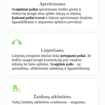
Aptvėrimams
Sraigtiniai poliai
aptvėrimams leidžia greitai ir
efektyviai įrengti ribas aplink sklypą ar objektą.
Įsukami poliai tvorai
ir kitiems aptvėrimams išsiskiria
ilgaamžiškumu ir atsparumu aplinkos poveikiui.
Liepteliams
Lieptelių įrengimui idealiai tinka
įsriegiami poliai
. Jie
leidžia saugiai įrengti konstrukciją prie vandens
telkinių be žalos aplinkai.
Sraigtinis polis
– tai
sprendimas, užtikrinantis stabilumą ir ilgaamžiškumą.
Žaidimų aikštelėms
Vaikų žaidimų aikštelėms svarbiausia – saugumas.