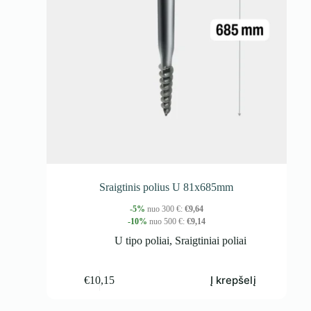
Sraigtinis polius U 81x685mm
-5%
nuo 300 €:
€
9,64
-10%
nuo 500 €:
€
9,14
U tipo poliai
,
Sraigtiniai poliai
Į krepšelį
€
10,15