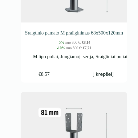
Sraigtinio pamato M prailginimas 68x500x120mm
-5%
nuo 300 €:
€
8,14
-10%
nuo 500 €:
€
7,71
M tipo poliai
,
Jungiamoji serija
,
Sraigtiniai poliai
Į krepšelį
€
8,57