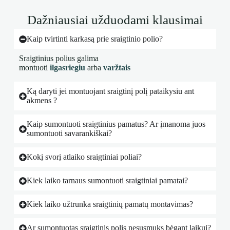
Dažniausiai užduodami klausimai
Kaip tvirtinti karkasą prie sraigtinio polio?
Sraigtinius polius galima
montuoti
ilgasriegiu
arba
varžtais
Ką daryti jei montuojant sraigtinį polį pataikysiu ant
akmens ?
Kaip sumontuoti sraigtinius pamatus? Ar įmanoma juos
sumontuoti savarankiškai?
Kokį svorį atlaiko sraigtiniai poliai?
Kiek laiko tarnaus sumontuoti sraigtiniai pamatai?
Kiek laiko užtrunka sraigtinių pamatų montavimas?
Ar sumontuotas sraigtinis polis nesusmuks bėgant laikui?