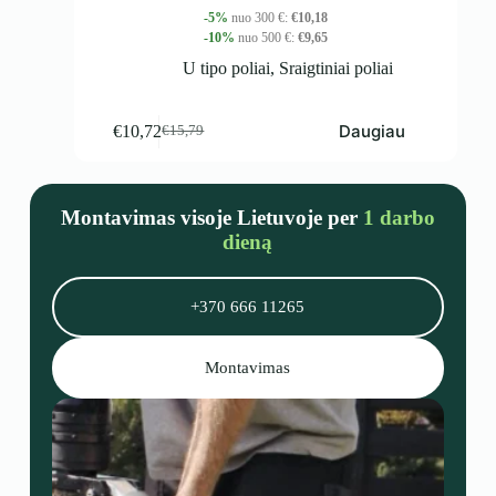
-5%
nuo 300 €:
€
10,18
-10%
nuo 500 €:
€
9,65
U tipo poliai
,
Sraigtiniai poliai
Daugiau
€
10,72
€
15,79
Montavimas visoje Lietuvoje per
1 darbo
dieną
+370 666 11265
Montavimas