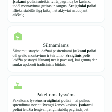
Įsukami poliai
suteikia tvirtą pagrindą be kasimo,
todėl montavimas greitas ir saugus.
Sraigtiniai poliai
išlieka stabilūs ilgą laiką, net aktyviai naudojant
aikštelę.
Šiltnamiams
Šiltnamių statybai dažnai pasirenkami
įsukami poliai
dėl greito montavimo ir tvirtumo.
Sraigtinis polis
leidžia pastatyti šiltnamį net ir pavasarį, kai gruntą dar
sunku apdoroti tradiciniais būdais.
Pakeltoms lysvėms
Pakeltoms lysvėms
sraigtiniai poliai
– tai puikus
sprendimas norint išvengti žemės kasimo.
Įsukami
poliai
leidžia lengvai įrengti stabilų pagrindą bet