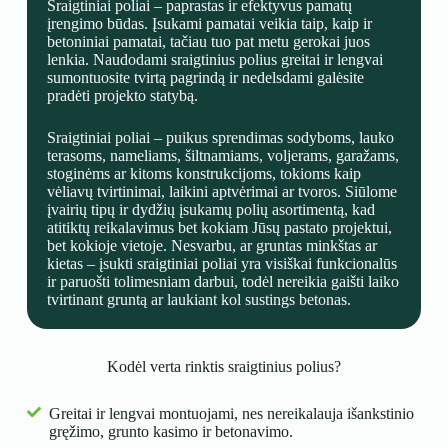
Sraigtiniai poliai – paprastas ir efektyvus pamatų
įrengimo būdas. Įsukami pamatai veikia taip, kaip ir
betoniniai pamatai, tačiau tuo pat metu gerokai juos
lenkia. Naudodami sraigtinius polius greitai ir lengvai
sumontuosite tvirtą pagrindą ir nedelsdami galėsite
pradėti projekto statybą.
Sraigtiniai poliai – puikus sprendimas sodyboms, lauko
terasoms, nameliams, šiltnamiams, voljerams, garažams,
stoginėms ar kitoms konstrukcijoms, tokioms kaip
vėliavų tvirtinimai, laikini aptvėrimai ar tvoros. Siūlome
įvairių tipų ir dydžių įsukamų polių asortimentą, kad
atitiktų reikalavimus bet kokiam Jūsų pastato projektui,
bet kokioje vietoje. Nesvarbu, ar gruntas minkštas ar
kietas – įsukti sraigtiniai poliai yra visiškai funkcionalūs
ir paruošti tolimesniam darbui, todėl nereikia gaišti laiko
tvirtinant gruntą ar laukiant kol sustings betonas.
Kodėl verta rinktis sraigtinius polius?
Greitai ir lengvai montuojami, nes nereikalauja išankstinio
gręžimo, grunto kasimo ir betonavimo.