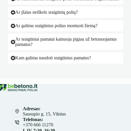
Ar įšalas neiškels sraigtinių polių?
Ar galima sraigtinius polius montuoti žiemą?
Ar sraigtiniai pamatai kainuoja pigiau už betonuojamus
pamatus?
Kam galima naudoti sraigtinius pamatus?
Adresas:
Sausupio g. 15, Vilnius
Telefonas:
+370 666 11270
I–IV 7:30–16:30