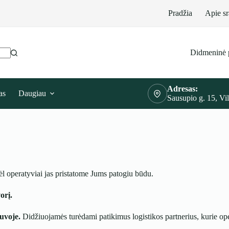
Pradžia
Apie sr
Didmeninė 
Adresas:
as
Daugiau
Sausupio g. 15, Vi
ėl operatyviai jas pristatome Jums patogiu būdu.
orį.
uvoje.
Didžiuojamės turėdami patikimus logistikos partnerius, kurie ope