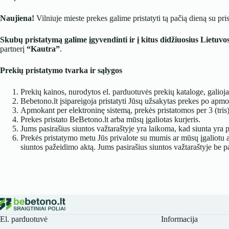
Naujiena!
Vilniuje mieste prekes galime pristatyti tą pačią dieną su pr
Skubų pristatymą galime įgyvendinti ir į kitus didžiuosius Lietuvos
partnerį
“Kautra”
.
Prekių pristatymo tvarka ir sąlygos
Prekių kainos, nurodytos el. parduotuvės prekių kataloge, galioja
Bebetono.lt įsipareigoja pristatyti Jūsų užsakytas prekes po ap
Apmokant per elektroninę sistemą, prekės pristatomos per 3 (tris
Prekes pristato BeBetono.lt arba mūsų įgaliotas kurjeris.
Jums pasirašius siuntos važtaraštyje yra laikoma, kad siunta yra p
Prekės pristatymo metu Jūs privalote su mumis ar mūsų įgaliotu ats
siuntos pažeidimo aktą. Jums pasirašius siuntos važtaraštyje be pa
El. parduotuvė
Informacija