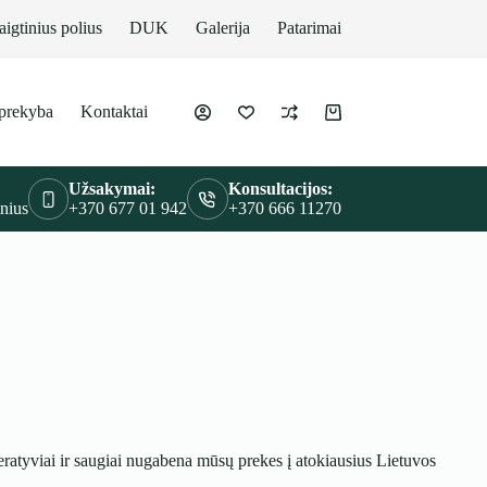
aigtinius polius
DUK
Galerija
Patarimai
prekyba
Kontaktai
Krepšelis
Užsakymai:
Konsultacijos:
lnius
+370 677 01 942
+370 666 11270
ratyviai ir saugiai nugabena mūsų prekes į atokiausius Lietuvos