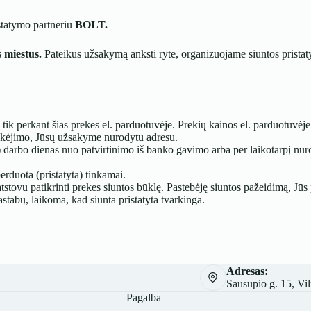
istatymo partneriu
BOLT.
 miestus.
Pateikus užsakymą anksti ryte, organizuojame siuntos pristaty
 tik perkant šias prekes el. parduotuvėje. Prekių kainos el. parduotuvė
mokėjimo, Jūsų užsakyme nurodytu adresu.
) darbo dienas nuo patvirtinimo iš banko gavimo arba per laikotarpį nu
erduota (pristatyta) tinkamai.
tovu patikrinti prekes siuntos būklę. Pastebėję siuntos pažeidimą, Jūs p
stabų, laikoma, kad siunta pristatyta tvarkinga.
Adresas:
Sausupio g. 15, Vil
Pagalba