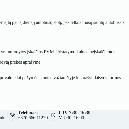
mą tą pačią dieną į autobusų stotį, pasitelkus mūsų siuntų autobusais
je yra nurodytos įskaičius PVM. Pristatymo kainos neįskaičiuotos.
rodytą prekės aprašyme.
rivalote tai pažymėti siuntos važtaraštyje ir surašyti laisvos formos
Telefonas:
I–IV 7:30–16:30
nius
+370 666 11270
V 7:30–16:00