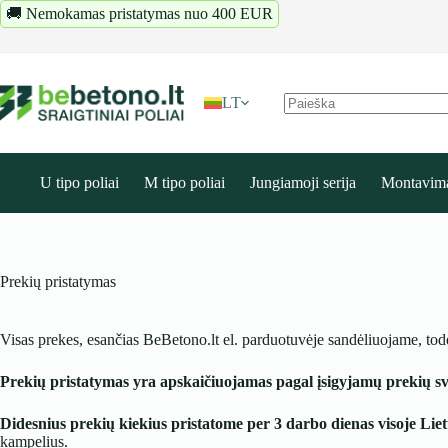
Pereiti
🚚 Nemokamas pristatymas nuo 400 EUR
prie
turinio
LT
Rezultatų
nėra
U tipo poliai
M tipo poliai
Jungiamoji serija
Montavim
Prekių pristatymas
Visas prekes, esančias BeBetono.lt el. parduotuvėje sandėliuojame, tod
Prekių pristatymas yra apskaičiuojamas pagal įsigyjamų prekių sv
Didesnius prekių kiekius pristatome per 3 darbo dienas visoje Liet
kampelius.