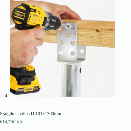
Sraigtinis polius U 101x1300mm
€
14,70
€
18,01
Pradinė
Dabartinė
kaina
kaina