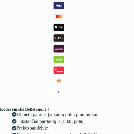
Kodėl rinktis BeBetono.lt ?
10 metų patirtis. Įsukamų polių pradininkai.
Tūkstančiai parduotų ir įsuktų polių
Prekės sandėlyje