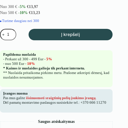
buvo:
yra:
Nuo 300 €
-5%
€
13,97
€18,01.
€14,70.
Nuo 500 €
-10%
€
13,23
Turime daugiau nei 300
produkto
Į krepšelį
kiekis:
Sraigtinis
polius
U
Papildoma nuolaida
101x1300mm
- Perkant už 300 - 499 Eur -
5%
- nuo 500 Eur -
10%
* Kainos ir nuolaidos galioja tik perkant internetu.
** Nuolaida pritaikoma pirkimo metu. Prašome atkreipti dėmesį, kad
nuolaidos nesumuojamos.
Įrangos nuoma
Pas mus galite
išsinuomoti sraigtinių polių įsukimo įrangą
.
Dėl pamatų montavimo paslaugos susisiekite tel.: +370 666 11270
Saugus atsiskaitymas