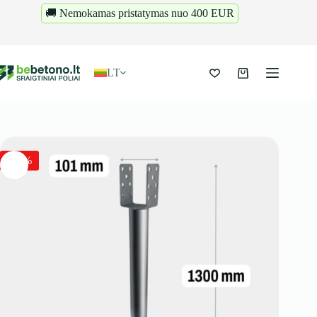
Pereiti
🚚 Nemokamas pristatymas nuo 400 EUR
prie
turinio
LT
Krepšelis
-18%