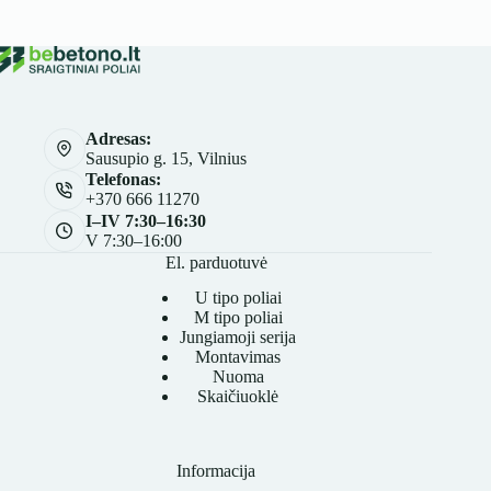
Adresas:
Sausupio g. 15, Vilnius
Telefonas:
+370 666 11270
I–IV 7:30–16:30
V 7:30–16:00
El. parduotuvė
U tipo poliai
M tipo poliai
Jungiamoji serija
Montavimas
Nuoma
Skaičiuoklė
Informacija