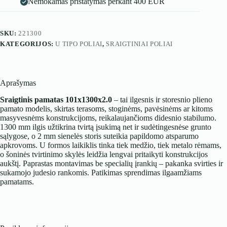
Nemokamas pristatymas perkant 400 EUR
SKU:
221300
KATEGORIJOS:
U TIPO POLIAI
,
SRAIGTINIAI POLIAI
Aprašymas
Sraigtinis pamatas 101x1300x2.0
– tai ilgesnis ir storesnio plieno
pamato modelis, skirtas terasoms, stoginėms, pavėsinėms ar kitoms
masyvesnėms konstrukcijoms, reikalaujančioms didesnio stabilumo.
1300 mm ilgis užtikrina tvirtą įsukimą net ir sudėtingesnėse grunto
sąlygose, o 2 mm sienelės storis suteikia papildomo atsparumo
apkrovoms. U formos laikiklis tinka tiek medžio, tiek metalo rėmams,
o šoninės tvirtinimo skylės leidžia lengvai pritaikyti konstrukcijos
aukštį. Paprastas montavimas be specialių įrankių – pakanka svirties ir
sukamojo judesio rankomis. Patikimas sprendimas ilgaamžiams
pamatams.