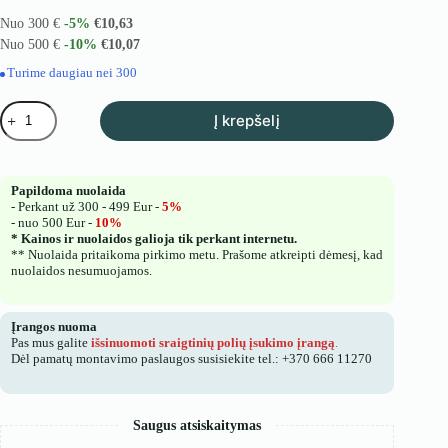
buvo:
yra:
Nuo 300 €
-5%
€
10,63
€16,51.
€11,19.
Nuo 500 €
-10%
€
10,07
Turime daugiau nei 300
produkto
Į krepšelį
kiekis:
Sraigtinis
polius
M
Papildoma nuolaida
68X1000mm
- Perkant už 300 - 499 Eur -
5%
- nuo 500 Eur -
10%
* Kainos ir nuolaidos galioja tik perkant internetu.
** Nuolaida pritaikoma pirkimo metu. Prašome atkreipti dėmesį, kad
nuolaidos nesumuojamos.
Įrangos nuoma
Pas mus galite
išsinuomoti sraigtinių polių įsukimo įrangą
.
Dėl pamatų montavimo paslaugos susisiekite tel.: +370 666 11270
Saugus atsiskaitymas