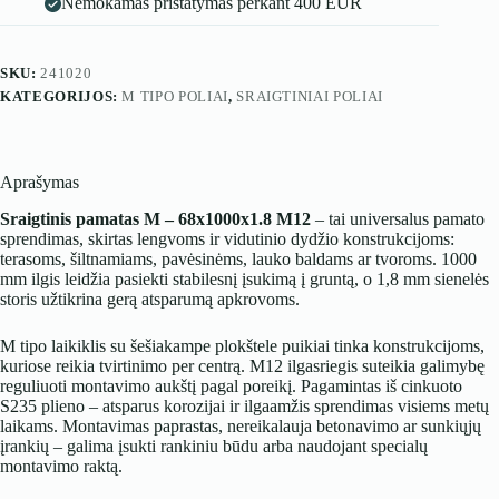
Nemokamas pristatymas perkant 400 EUR
SKU:
241020
KATEGORIJOS:
M TIPO POLIAI
,
SRAIGTINIAI POLIAI
Aprašymas
Sraigtinis pamatas M – 68x1000x1.8 M12
– tai universalus pamato
sprendimas, skirtas lengvoms ir vidutinio dydžio konstrukcijoms:
terasoms, šiltnamiams, pavėsinėms, lauko baldams ar tvoroms. 1000
mm ilgis leidžia pasiekti stabilesnį įsukimą į gruntą, o 1,8 mm sienelės
storis užtikrina gerą atsparumą apkrovoms.
M tipo laikiklis su šešiakampe plokštele puikiai tinka konstrukcijoms,
kuriose reikia tvirtinimo per centrą. M12 ilgasriegis suteikia galimybę
reguliuoti montavimo aukštį pagal poreikį. Pagamintas iš cinkuoto
S235 plieno – atsparus korozijai ir ilgaamžis sprendimas visiems metų
laikams. Montavimas paprastas, nereikalauja betonavimo ar sunkiųjų
įrankių – galima įsukti rankiniu būdu arba naudojant specialų
montavimo raktą.