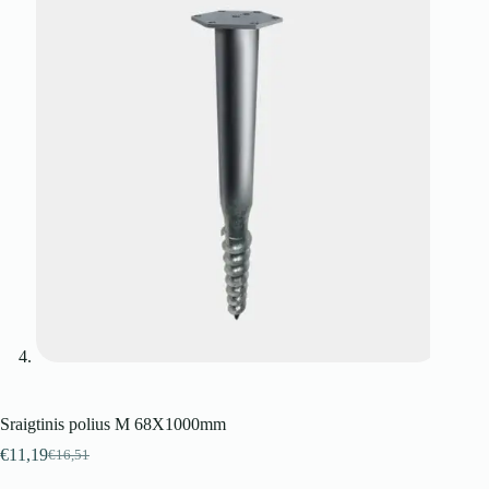
Sraigtinis polius M 68X1000mm
€
11,19
€
16,51
Pradinė
Dabartinė
kaina
kaina