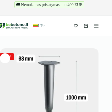
Pereiti
🚚 Nemokamas pristatymas nuo 400 EUR
prie
turinio
LT
Krepšelis
-32%