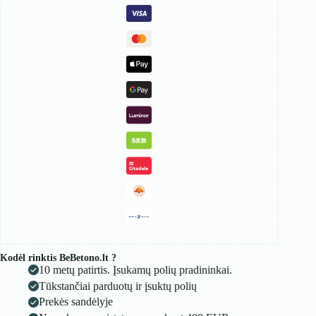
Kodėl rinktis BeBetono.lt ?
10 metų patirtis. Įsukamų polių pradininkai.
Tūkstančiai parduotų ir įsuktų polių
Prekės sandėlyje